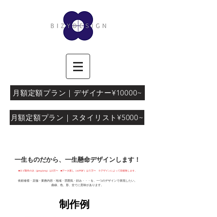
月額定額プラン｜デザイナー¥10000~
月額定額プラン｜スタイリスト¥5000~
一生ものだから、一生懸命デザインします！
■ロゴ製作のみ（jpeg/png）は3万〜 ■データ渡し（ai/PDF）は５万〜 ※デザインによって前後致します。
依頼者様・店舗・業務内容・地域・雰囲気・好み・・・を、一つのデザインで表現したい。
​曲線、色、形、全てに意味があります。
制作例